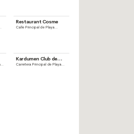
Restaurant Cosme
Calle Principal de Playa
Parguito, El Tirano, Nueva
an
Esparta, Juan Griego
Kardumen Club de
Playa
n
Carretera Principal de Playa
Guacuco, Camoruco, La
Asunción, Nueva Esparta, Juan
Griego