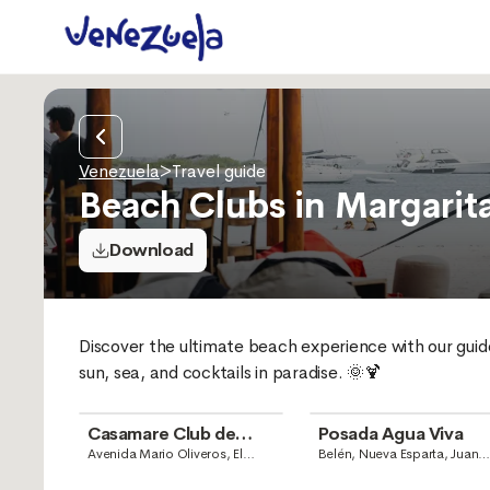
Venezuela
>
Travel guide
Beach Clubs in Margarit
Download
Discover the ultimate beach experience with our guid
sun, sea, and cocktails in paradise. 🌞🍹
Casamare Club de
Posada Agua Viva
Playa
Avenida Mario Oliveros, El
Belén, Nueva Esparta, Juan
Yaque, San Juan Bautista,
Griego
Nueva Esparta, Juan Griego