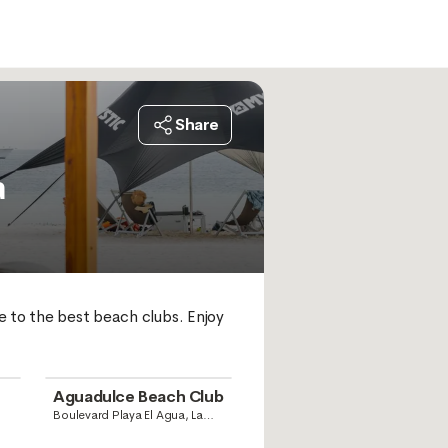
Share
a
e to the best beach clubs. Enjoy 
Aguadulce Beach Club
Boulevard Playa El Agua, La
Mira, Nueva Esparta, Juan
Griego