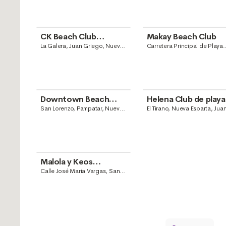
CK Beach Club
Makay Beach Club
Restaurant-Lounge-
La Galera, Juan Griego, Nueva
Carretera Principal de Playa
Esparta
Guacuco, Camoruco, La
Bar
Asunción, Nueva Esparta, Ju
Griego
Downtown Beach
Helena Club de playa
Club
San Lorenzo, Pampatar, Nueva
El Tirano, Nueva Esparta, Jua
Esparta, Juan Griego
Griego
Malola y Keos
Restaurant
Calle José María Vargas, San
Lorenzo, Pampatar, Nueva
Esparta, Juan Griego