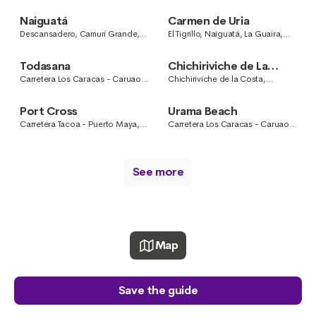
Caracas, Descansadero, Camurí
Caracas, Descansadero, Camurí
Grande, Venezuela
Grande, Venezuela
Naiguatá
Carmen de Uria
Descansadero, Camurí Grande,
El Tigrillo, Naiguatá, La Guaira,
Venezuela
Venezuela
Todasana
Chichiriviche de La
Costa
Carretera Los Caracas - Caruao,
Chichiriviche de la Costa,
Todasana, La Guaira, Venezuela
Venezuela
Port Cross
Urama Beach
Carretera Tacoa - Puerto Maya,
Carretera Los Caracas - Caruao,
La Guaira, Venezuela
Urama, Todasana, La Guaira,
Venezuela
See more
Map
Save the guide