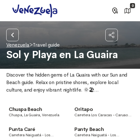
0
Venezuela
>
Travel guide
Sol y Playa en La Guaira
Discover the hidden gems of La Guaira with our Sun and 
Beach guide. Relax on pristine shores, explore local 
culture, and enjoy vibrant nightlife. 🌞🏖...
Chuspa Beach
Oritapo
Chuspa, La Guaira, Venezuela
Carretera Los Caracas - Caruao,
Osma, La Guaira, Venezuela
Punta Caré
Panty Beach
Carretera Naiguatá - Los
Carretera Naiguatá - Los