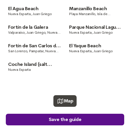
Griego
Santo, Nueva Esparta, Juan
Griego
El Agua Beach
Manzanillo Beach
Nueva Esparta, Juan Griego
Playa Manzanillo, Isla de
Margarita, 6324, Nueva Esparta,
Venezuela
Fortín de la Galera
Parque Nacional Laguna
de la Restinga
Valparaíso, Juan Griego, Nueva
Nueva Esparta, Juan Griego
Esparta
Fortín de San Carlos de
El Yaque Beach
Borromeo
San Lorenzo, Pampatar, Nueva
Nueva Esparta, Juan Griego
Esparta, Juan Griego
Coche Island (salt
marshes, snorkelling,
Nueva Esparta
village)
Map
Save the guide