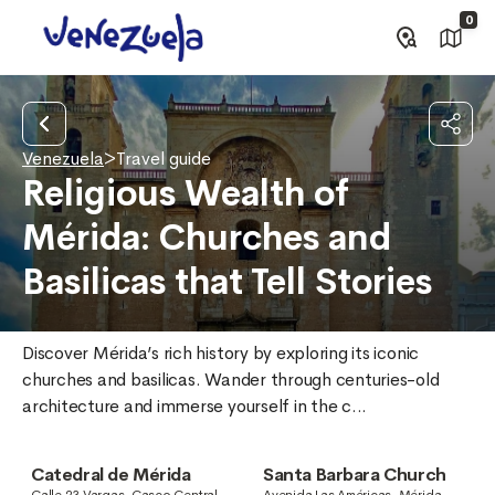
0
Venezuela
>
Travel guide
Religious Wealth of
Mérida: Churches and
Basilicas that Tell Stories
Discover Mérida’s rich history by exploring its iconic 
churches and basilicas. Wander through centuries-old 
architecture and immerse yourself in the c...
Catedral de Mérida
Santa Barbara Church