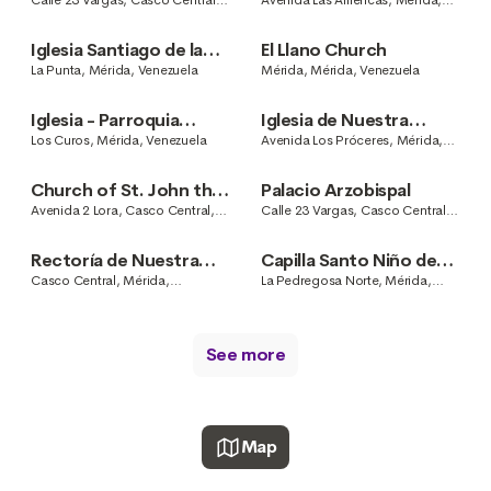
Calle 23 Vargas, Casco Central,
Avenida Las Américas, Mérida,
Mérida, Venezuela
Venezuela
Iglesia Santiago de la
El Llano Church
Punta
La Punta, Mérida, Venezuela
Mérida, Mérida, Venezuela
Iglesia - Parroquia
Iglesia de Nuestra
Nuestra Señora de
Señora de La Asunción
Los Curos, Mérida, Venezuela
Avenida Los Próceres, Mérida,
Venezuela
Guadalupe San Juan de
Dios, Campo Claro,
Church of St. John the
Palacio Arzobispal
Mérida Venezuela
Baptist of Milla
Avenida 2 Lora, Casco Central,
Calle 23 Vargas, Casco Central,
Mérida, Venezuela
Mérida, Venezuela
Rectoría de Nuestra
Capilla Santo Niño de
Señora del Espejo
Escuque
Casco Central, Mérida,
La Pedregosa Norte, Mérida,
Venezuela
Venezuela
See more
Map